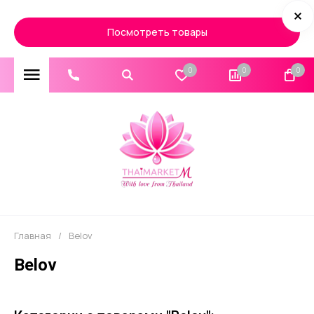
Посмотреть товары
0
0
0
Главная
/
Belov
Belov