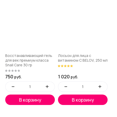
Восстанавливающий гель
Лосьон для лица с
для век премиум класса
витамином С BELOV, 250 мл
Snail Care 30 гр
750
1 020
руб.
руб.
В корзину
В корзину