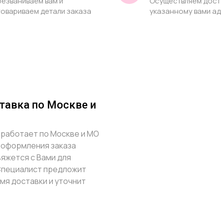
езваниваем вам и
Осуществляем дост
овариваем детали заказа
указанному вами а
тавка по Москве и
 работает по Москве и МО
ле оформления заказа
вяжется с Вами для
Специалист предложит
мя доставки и уточнит