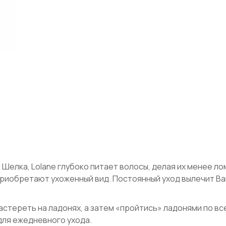
Шелка, Lolane глубоко питает волосы, делая их менее ло
приобретают ухоженный вид. Постоянный уход вылечит Ва
астереть на ладонях, а затем «пройтись» ладонями по вс
для ежедневного ухода.