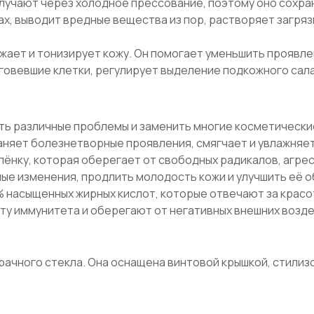
лучают через холодное прессование, поэтому оно сохра
х, выводит вредные вещества из пор, растворяет загряз
жает и тонизирует кожу. Он помогает уменьшить проявлен
говевшие клетки, регулирует выделение подкожного сала
ь различные проблемы и заменить многие косметические
няет болезнетворные проявления, смягчает и увлажняет
ёнку, которая оберегает от свободных радикалов, агрес
ые изменения, продлить молодость кожи и улучшить её 
 насыщенных жирных кислот, которые отвечают за красот
у иммунитета и оберегают от негативных внешних возде
рачного стекла. Она оснащена винтовой крышкой, стили