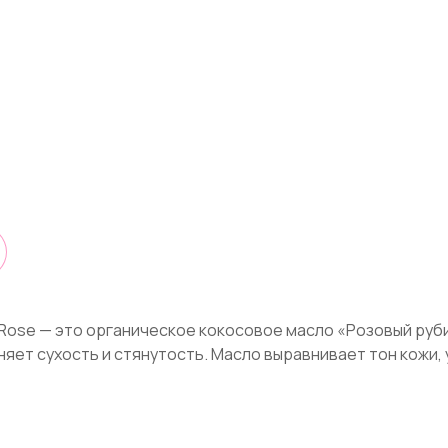
uby Rose — это органическое кокосовое масло «Розовый ру
яет сухость и стянутость. Масло выравнивает тон кожи, 