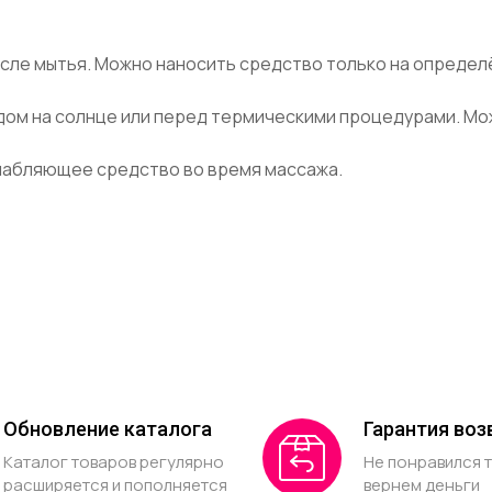
 после мытья. Можно наносить средство только на опреде
дом на солнце или перед термическими процедурами. Можн
слабляющее средство во время массажа.
Обновление каталога
Гарантия воз
Каталог товаров регулярно
Не понравился 
расширяется и пополняется
вернем деньги