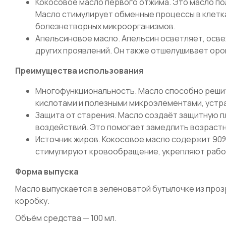
Кокосовое масло первого отжима. Это масло по
Масло стимулирует обменные процессы в клетка
болезнетворных микроорганизмов.
Апельсиновое масло. Апельсин осветляет, осве
других проявлений. Он также отшелушивает оро
Преимущества использования
Многофункциональность. Масло способно решит
кислотами и полезными микроэлементами, устра
Защита от старения. Масло создаёт защитную пл
воздействий. Это помогает замедлить возрастн
Источник жиров. Кокосовое масло содержит 90%
стимулируют кровообращение, укрепляют работ
Форма выпуска
Масло выпускается в зеленоватой бутылочке из проз
коробку.
Объём средства — 100 мл.