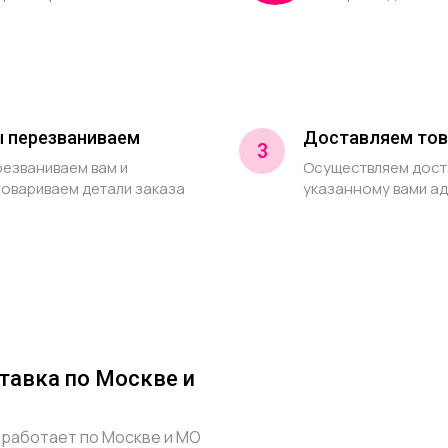
 перезваниваем
Доставляем тов
3
езваниваем вам и
Осуществляем дост
овариваем детали заказа
указанному вами а
тавка по Москве и
 работает по Москве и МО