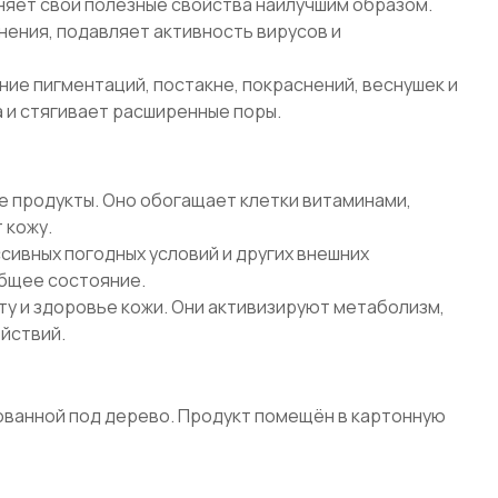
няет свои полезные свойства наилучшим образом.
нения, подавляет активность вирусов и
ие пигментаций, постакне, покраснений, веснушек и
 и стягивает расширенные поры.
 продукты. Оно обогащает клетки витаминами,
 кожу.
сивных погодных условий и других внешних
общее состояние.
у и здоровье кожи. Они активизируют метаболизм,
йствий.
зованной под дерево. Продукт помещён в картонную